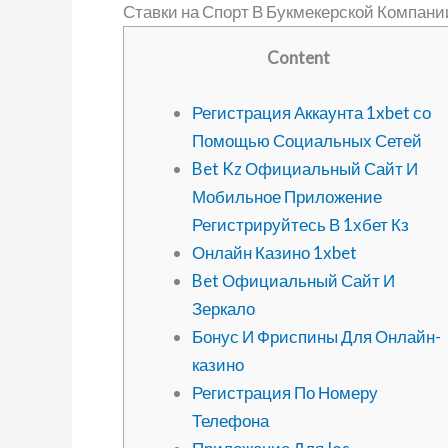
Ставки на Спорт В Букмекерской Компани
Content
Регистрация Аккаунта 1xbet со
Помощью Социальных Сетей
Bet Kz Официальный Сайт И
Мобильное Приложение
Регистрируйтесь В 1хбет Кз
Онлайн Казино 1xbet
Bet Официальный Сайт И
Зеркало
Бонус И Фриспины Для Онлайн-
казино
Регистрация По Номеру
Телефона