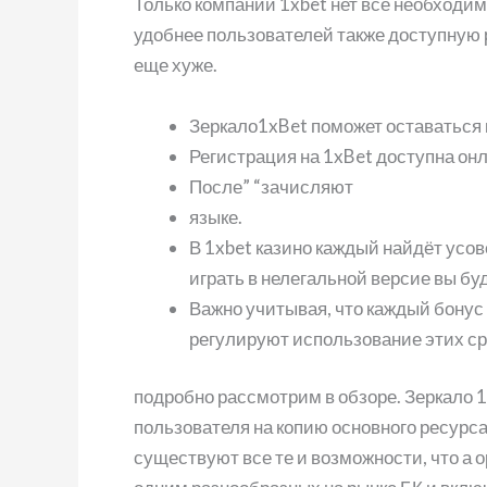
Только компании 1xbet нет все необходи
удобнее пользователей также доступную р
еще хуже.
Зеркало1xBet поможет оставаться 
Регистрация на 1xBet доступна онл
После” “зачисляют
языке.
В 1xbet казино каждый найдёт усо
играть в нелегальной версие вы буд
Важно учитывая, что каждый бонус
регулируют использование этих ср
подробно рассмотрим в обзоре. Зеркало 1
пользователя на копию основного ресурса
существуют все те и возможности, что а о