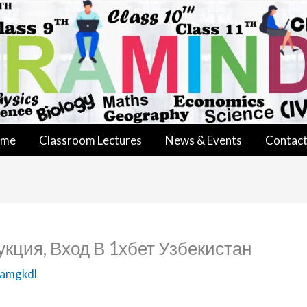
me
Classroom Lectures
News & Events
Contact
укция, Вход В 1хбет Узбекистан
ramgkdl