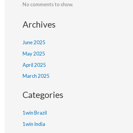
No comments to show.
Archives
June 2025
May 2025
April 2025
March 2025
Categories
1win Brazil
1win India