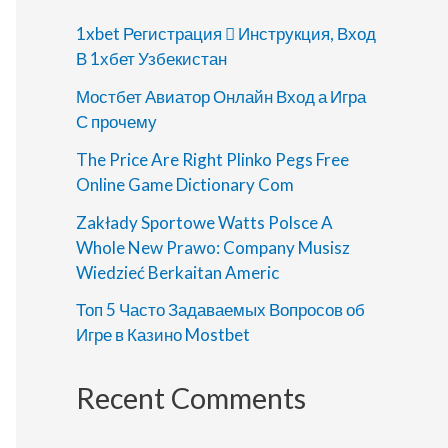
1xbet Регистрация 󾓝 Инструкция, Вход
В 1хбет Узбекистан
Мостбет Авиатор Онлайн Вход а Игра
С прочему
The Price Are Right Plinko Pegs Free
Online Game Dictionary Com
Zakłady Sportowe Watts Polsce A
Whole New Prawo: Company Musisz
Wiedzieć Berkaitan Americ
Топ 5 Часто Задаваемых Вопросов об
Игре в Казино Mostbet
Recent Comments