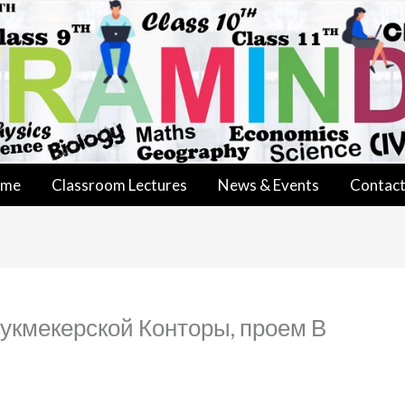
me
Classroom Lectures
News & Events
Contact
кмекерской Конторы, проем В