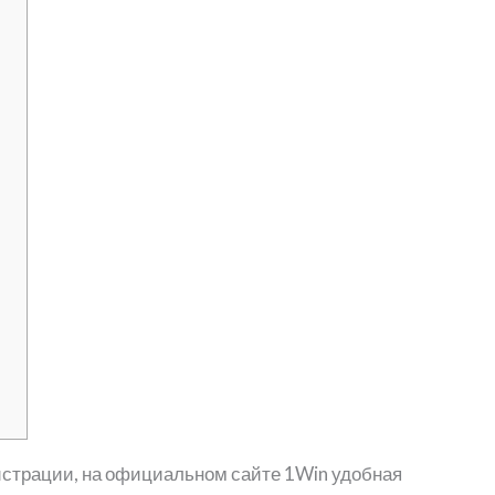
истрации, на официальном сайте 1Win удобная