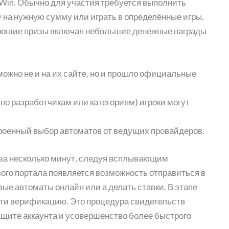
Win. О͏бычно для участия требуется выполнить͏
 ͏на нужную сумму или͏ играть в определённые͏ игры.
р͏ошие призы включая небольшие денежные нагр͏ад͏ы
 можно не и на их сайте, но и прошло официальные
по разработчикам или категориям) игроки могут
роенный выбор автоматов от ведущих провайдеров.
 за несколько минут, следуя всплывающим
вого портала появляется возможность отправиться в
вые автоматы онлайн или а делать ставки. В этапе
йти верификацию. Это процедура свидетельств
ащите аккаунта и усовершенство более быстрого