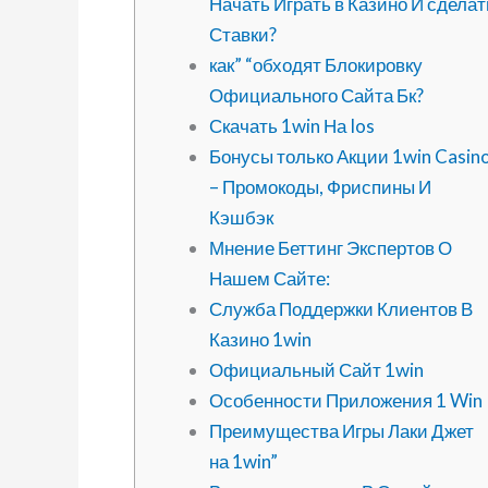
Начать Играть в Казино И сделат
Ставки?
как” “обходят Блокировку
Официального Сайта Бк?
Скачать 1win На Ios
Бонусы только Акции 1win Casin
– Промокоды, Фриспины И
Кэшбэк
Мнение Беттинг Экспертов О
Нашем Сайте:
Служба Поддержки Клиентов В
Казино 1win
Официальный Сайт 1win
Особенности Приложения 1 Win
Преимущества Игры Лаки Джет
на 1win”