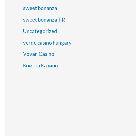
sweet bonanza
sweet bonanza TR
Uncategorized
verde casino hungary
Vovan Casino
Комета Казино